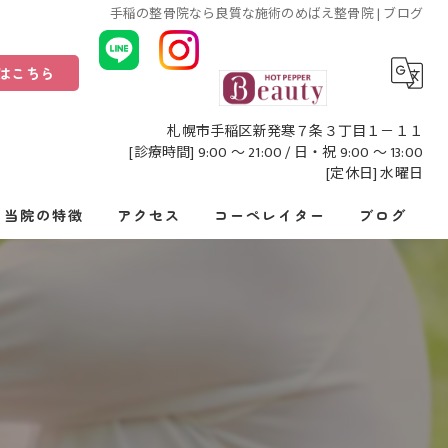
手稲の整骨院なら良質な施術のめばえ整骨院 | ブログ
はこちら
札幌市手稲区新発寒７条３丁目１－１１
[診療時間] 9:00 〜 21:00 / 日・祝 9:00 ～ 13:00
[定休日] 水曜日
当院の特徴
アクセス
コーペレイター
ブログ
頭痛
腰痛
肩こり
骨盤矯正