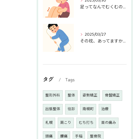
2025/03/30
足ってなんでむくむの～！？
2025/03/27
その枕、あってますか？
タグ
Tags
整形外科
整体
姿勢矯正
骨盤矯正
出張整体
往診
南幌町
治療
札幌
肩こり
むち打ち
首の痛み
頭痛
腰痛
手稲
整骨院