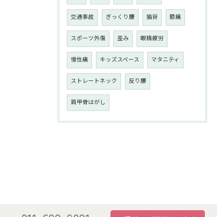
交通事故
ぎっくり腰
猫背
膝痛
スポーツ外傷
歪み
眼精疲労
慢性痛
キッズスペース
マタニティ
ストレートネック
反り腰
肩甲骨はがし