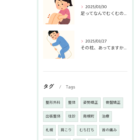
2025/03/30
足ってなんでむくむの～！？
2025/03/27
その枕、あってますか？
タグ
Tags
整形外科
整体
姿勢矯正
骨盤矯正
出張整体
往診
南幌町
治療
札幌
肩こり
むち打ち
首の痛み