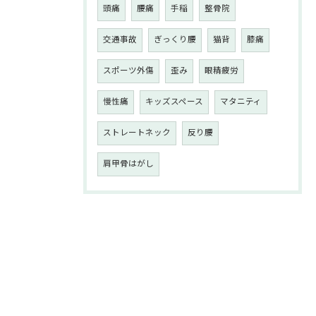
頭痛
腰痛
手稲
整骨院
交通事故
ぎっくり腰
猫背
膝痛
スポーツ外傷
歪み
眼精疲労
慢性痛
キッズスペース
マタニティ
ストレートネック
反り腰
肩甲骨はがし