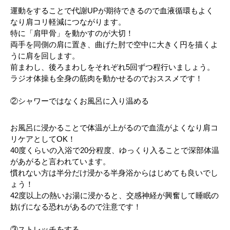
運動をすることで代謝UPが期待できるので血液循環もよく
なり肩コリ軽減につながります。
特に「肩甲骨」を動かすのが大切！
両手を同側の肩に置き、曲げた肘で空中に大きく円を描くよ
うに肩を回します。
前まわし、後ろまわしをそれぞれ5回ずつ程行いましょう。
ラジオ体操も全身の筋肉を動かせるのでおススメです！
②シャワーではなくお風呂に入り温める
お風呂に浸かることで体温が上がるので血流がよくなり肩コ
リケアとしてOK！
40度くらいの入浴で20分程度、ゆっくり入ることで深部体温
があがると言われています。
慣れない方は半分だけ浸かる半身浴からはじめても良いでし
ょう！
42度以上の熱いお湯に浸かると、交感神経が興奮して睡眠の
妨げになる恐れがあるので注意です！
③ストレッチをする