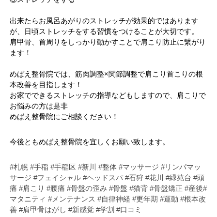
出来たらお風呂あがりのストレッチが効果的ではあります
が、日頃ストレッチをする習慣をつけることが大切です。
肩甲骨、首周りをしっかり動かすことで肩こり防止に繋がり
ます！
めばえ整骨院では、筋肉調整×関節調整で肩こり首こりの根
本改善を目指します！
お家でできるストレッチの指導などもしますので、肩こりで
お悩みの方は是非
めばえ整骨院にご相談ください！
今後ともめばえ整骨院を宜しくお願い致します。
#札幌 #手稲 #手稲区 #新川 #整体 #マッサージ #リンパマッ
サージ #フェイシャル #ヘッドスパ #石狩 #花川 #緑苑台 #頭
痛 #肩こり #腰痛 #骨盤の歪み #骨盤 #猫背 #骨盤矯正 #産後#
マタニティ #メンテナンス #自律神経 #更年期 #運動 #根本改
善 #肩甲骨はがし #新感覚 #学割 #口コミ